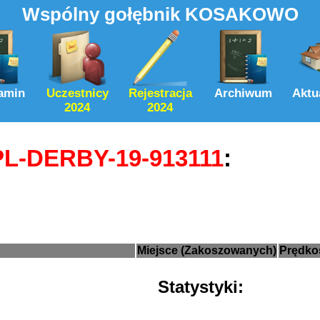
Wspólny gołębnik KOSAKOWO
amin
Uczestnicy
Rejestracja
Archiwum
Aktu
2024
2024
PL-DERBY-19-913111
:
Miejsce (Zakoszowanych)
Prędko
Statystyki: