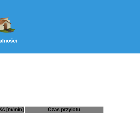
alności
ść [m/min]
Czas przylotu